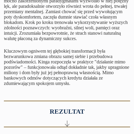
mocno zakorzenionymi paradygmatami wyzwoliło w niej potężny
lęk, ale paradoksalnie otworzyło również wrota do pełnej, trwałej
przemiany mentalnej. Zamiast chować się przed wywołującym
poty dyskomfortem, zaczęła dumnie stawiać czoła własnym
blokadom. Krok po kroku trenowała wykorzystywanie wyższych
zdolności poznawczych: wyobraźni, silnej woli, pamięci oraz
intuicji. Zrozumiała bezpowrotnie, że strach stanowi naturalną
walutę płaconą za dynamiczny sukces.
Kluczowym ogniwem tej głębokiej transformacji była
bezwarunkowa zmiana obrazu samej siebie i przebudowa
podświadomości. Kinga rozpoczęła w praktyce "działanie mimo
pozorów" – funkcjonowała odtąd dokładnie tak, jakby upragnione
miliony i dom były już jej pełnoprawną własnością. Mimo
bankowych odmów dotyczących kredytu działała ze
zdumiewającym spokojem umysłu.
REZULTAT