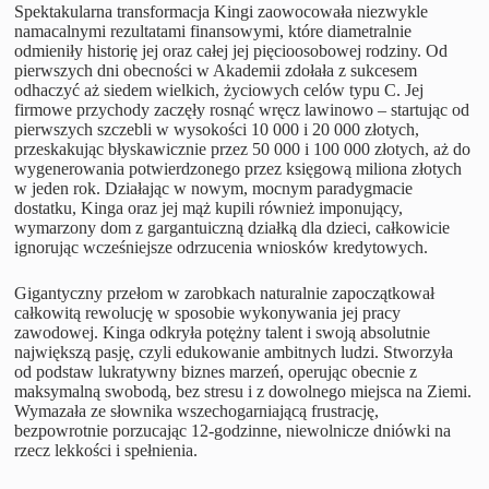
Spektakularna transformacja Kingi zaowocowała niezwykle
namacalnymi rezultatami finansowymi, które diametralnie
odmieniły historię jej oraz całej jej pięcioosobowej rodziny. Od
pierwszych dni obecności w Akademii zdołała z sukcesem
odhaczyć aż siedem wielkich, życiowych celów typu C. Jej
firmowe przychody zaczęły rosnąć wręcz lawinowo – startując od
pierwszych szczebli w wysokości 10 000 i 20 000 złotych,
przeskakując błyskawicznie przez 50 000 i 100 000 złotych, aż do
wygenerowania potwierdzonego przez księgową miliona złotych
w jeden rok. Działając w nowym, mocnym paradygmacie
dostatku, Kinga oraz jej mąż kupili również imponujący,
wymarzony dom z gargantuiczną działką dla dzieci, całkowicie
ignorując wcześniejsze odrzucenia wniosków kredytowych.
Gigantyczny przełom w zarobkach naturalnie zapoczątkował
całkowitą rewolucję w sposobie wykonywania jej pracy
zawodowej. Kinga odkryła potężny talent i swoją absolutnie
największą pasję, czyli edukowanie ambitnych ludzi. Stworzyła
od podstaw lukratywny biznes marzeń, operując obecnie z
maksymalną swobodą, bez stresu i z dowolnego miejsca na Ziemi.
Wymazała ze słownika wszechogarniającą frustrację,
bezpowrotnie porzucając 12-godzinne, niewolnicze dniówki na
rzecz lekkości i spełnienia.