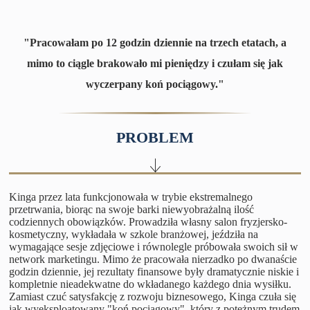
"Pracowałam po 12 godzin dziennie na trzech etatach, a
mimo to ciągle brakowało mi pieniędzy i czułam się jak
wyczerpany koń pociągowy."
PROBLEM
Kinga przez lata funkcjonowała w trybie ekstremalnego
przetrwania, biorąc na swoje barki niewyobrażalną ilość
codziennych obowiązków. Prowadziła własny salon fryzjersko-
kosmetyczny, wykładała w szkole branżowej, jeździła na
wymagające sesje zdjęciowe i równolegle próbowała swoich sił w
network marketingu. Mimo że pracowała nierzadko po dwanaście
godzin dziennie, jej rezultaty finansowe były dramatycznie niskie i
kompletnie nieadekwatne do wkładanego każdego dnia wysiłku.
Zamiast czuć satysfakcję z rozwoju biznesowego, Kinga czuła się
jak wyeksploatowany "koń pociągowy", który z potężnym trudem