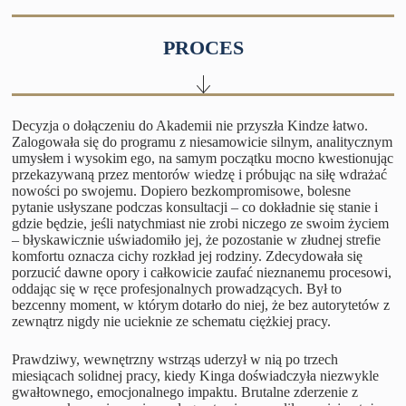
PROCES
Decyzja o dołączeniu do Akademii nie przyszła Kindze łatwo.
Zalogowała się do programu z niesamowicie silnym, analitycznym
umysłem i wysokim ego, na samym początku mocno kwestionując
przekazywaną przez mentorów wiedzę i próbując na siłę wdrażać
nowości po swojemu. Dopiero bezkompromisowe, bolesne
pytanie usłyszane podczas konsultacji – co dokładnie się stanie i
gdzie będzie, jeśli natychmiast nie zrobi niczego ze swoim życiem
– błyskawicznie uświadomiło jej, że pozostanie w złudnej strefie
komfortu oznacza cichy rozkład jej rodziny. Zdecydowała się
porzucić dawne opory i całkowicie zaufać nieznanemu procesowi,
oddając się w ręce profesjonalnych prowadzących. Był to
bezcenny moment, w którym dotarło do niej, że bez autorytetów z
zewnątrz nigdy nie ucieknie ze schematu ciężkiej pracy.
Prawdziwy, wewnętrzny wstrząs uderzył w nią po trzech
miesiącach solidnej pracy, kiedy Kinga doświadczyła niezwykle
gwałtownego, emocjonalnego impaktu. Brutalne zderzenie z