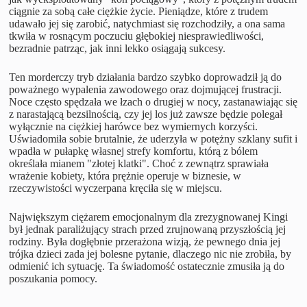
ciągnie za sobą całe ciężkie życie. Pieniądze, które z trudem
udawało jej się zarobić, natychmiast się rozchodziły, a ona sama
tkwiła w rosnącym poczuciu głębokiej niesprawiedliwości,
bezradnie patrząc, jak inni lekko osiągają sukcesy.
Ten morderczy tryb działania bardzo szybko doprowadził ją do
poważnego wypalenia zawodowego oraz dojmującej frustracji.
Noce często spędzała we łzach o drugiej w nocy, zastanawiając się
z narastającą bezsilnością, czy jej los już zawsze będzie polegał
wyłącznie na ciężkiej harówce bez wymiernych korzyści.
Uświadomiła sobie brutalnie, że uderzyła w potężny szklany sufit i
wpadła w pułapkę własnej strefy komfortu, którą z bólem
określała mianem "złotej klatki". Choć z zewnątrz sprawiała
wrażenie kobiety, która prężnie operuje w biznesie, w
rzeczywistości wyczerpana kręciła się w miejscu.
Największym ciężarem emocjonalnym dla zrezygnowanej Kingi
był jednak paraliżujący strach przed zrujnowaną przyszłością jej
rodziny. Była dogłębnie przerażona wizją, że pewnego dnia jej
trójka dzieci zada jej bolesne pytanie, dlaczego nic nie zrobiła, by
odmienić ich sytuację. Ta świadomość ostatecznie zmusiła ją do
poszukania pomocy.