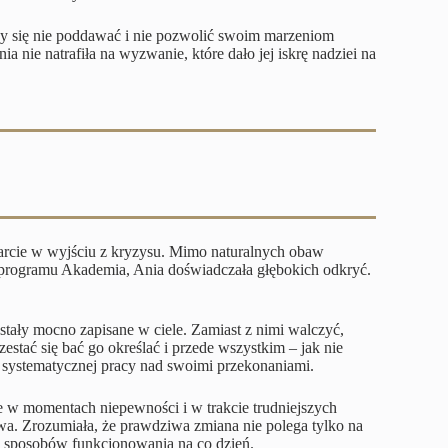
 by się nie poddawać i nie pozwolić swoim marzeniom
 nie natrafiła na wyzwanie, które dało jej iskrę nadziei na
parcie w wyjściu z kryzysu. Mimo naturalnych obaw
u programu Akademia, Ania doświadczała głębokich odkryć.
stały mocno zapisane w ciele. Zamiast z nimi walczyć,
estać się bać go określać i przede wszystkim – jak nie
 systematycznej pracy nad swoimi przekonaniami.
e w momentach niepewności i w trakcie trudniejszych
a. Zrozumiała, że prawdziwa zmiana nie polega tylko na
h sposobów funkcjonowania na co dzień.