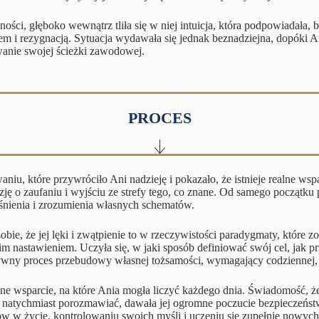
ści, głęboko wewnątrz tliła się w niej intuicja, która podpowiadała,
 i rezygnacją. Sytuacja wydawała się jednak beznadziejna, dopóki Ania
owanie swojej ścieżki zawodowej.
PROCES
iu, które przywróciło Ani nadzieję i pokazało, że istnieje realne ws
ję o zaufaniu i wyjściu ze strefy tego, co znane. Od samego początk
śnienia i zrozumienia własnych schematów.
e, że jej lęki i zwątpienie to w rzeczywistości paradygmaty, które zo
 nastawieniem. Uczyła się, w jaki sposób definiować swój cel, jak prz
sywny proces przebudowy własnej tożsamości, wymagający codziennej,
e wsparcie, na które Ania mogła liczyć każdego dnia. Świadomość, ż
atychmiast porozmawiać, dawała jej ogromne poczucie bezpieczeństw
 w życie, kontrolowaniu swoich myśli i uczeniu się zupełnie nowyc