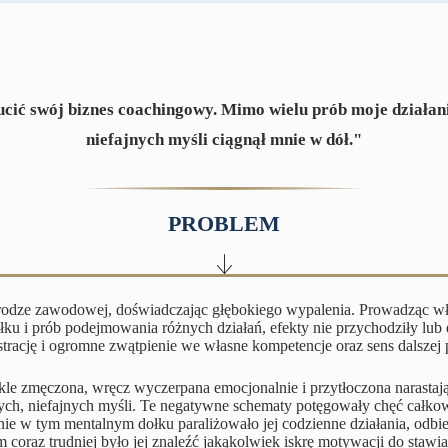
ić swój biznes coachingowy. Mimo wielu prób moje działania
niefajnych myśli ciągnął mnie w dół."
PROBLEM
odze zawodowej, doświadczając głębokiego wypalenia. Prowadząc włas
ku i prób podejmowania różnych działań, efekty nie przychodziły lub d
strację i ogromne zwątpienie we własne kompetencje oraz sens dalszej 
ykle zmęczona, wręcz wyczerpana emocjonalnie i przytłoczona narastaj
ych, niefajnych myśli. Te negatywne schematy potęgowały chęć całkowi
ienie w tym mentalnym dołku paraliżowało jej codzienne działania, odbi
oraz trudniej było jej znaleźć jakąkolwiek iskrę motywacji do staw