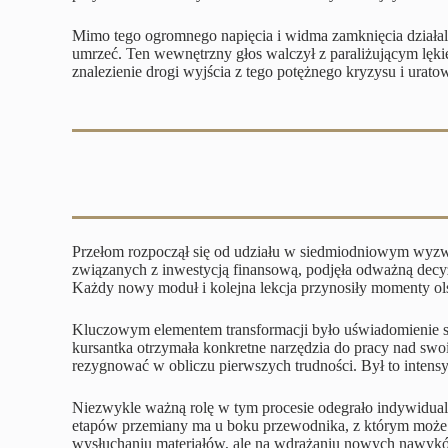
Mimo tego ogromnego napięcia i widma zamknięcia działalno
umrzeć. Ten wewnętrzny głos walczył z paraliżującym lękiem
znalezienie drogi wyjścia z tego potężnego kryzysu i urat
Przełom rozpoczął się od udziału w siedmiodniowym wyzwan
związanych z inwestycją finansową, podjęła odważną decyz
Każdy nowy moduł i kolejna lekcja przynosiły momenty ol
Kluczowym elementem transformacji było uświadomienie sobi
kursantka otrzymała konkretne narzędzia do pracy nad swoim
rezygnować w obliczu pierwszych trudności. Był to inten
Niezwykle ważną rolę w tym procesie odegrało indywidualn
etapów przemiany ma u boku przewodnika, z którym może n
wysłuchaniu materiałów, ale na wdrażaniu nowych nawyków