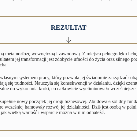
REZULTAT
 metamorfozę wewnętrzną i zawodową. Z miejsca pełnego lęku i chęci 
tatem jej transformacji jest zdobycie ufności do życia oraz silnego 
cha.
własnym systemem pracy, który pozwala jej świadomie zarządzać sobą
iają się trudności. Nauczyła się konsekwencji w działaniu, dzięki c
realne do wykonania kroki, co całkowicie wyeliminowało wcześniejsze uc
 zupełnie nowy początek jej drogi biznesowej. Zbudowała solidny fund
e wcześniej hamowały rozwój jej działalności. Dziś jest osobą w peł
 jak wielką wartość i wsparcie można w nim odnaleźć.