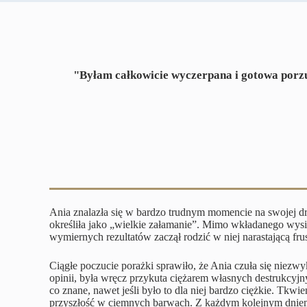
"Byłam całkowicie wyczerpana i gotowa porzuc
Ania znalazła się w bardzo trudnym momencie na swojej dr
określiła jako „wielkie załamanie”. Mimo wkładanego wysił
wymiernych rezultatów zaczął rodzić w niej narastającą fru
Ciągłe poczucie porażki sprawiło, że Ania czuła się niezw
opinii, była wręcz przykuta ciężarem własnych destrukcyjn
co znane, nawet jeśli było to dla niej bardzo ciężkie. Tkw
przyszłość w ciemnych barwach. Z każdym kolejnym dniem c