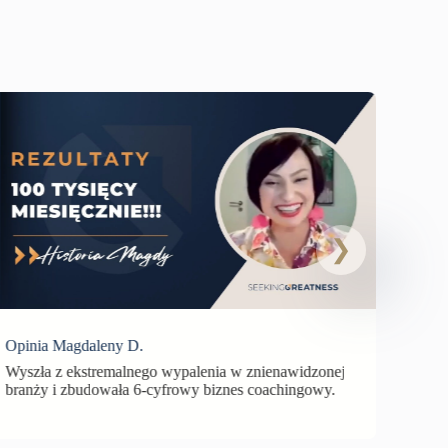
Opini
Zaczy
prowa
Opinia Magdaleny D.
Wyszła z ekstremalnego wypalenia w znienawidzonej
branży i zbudowała 6-cyfrowy biznes coachingowy.