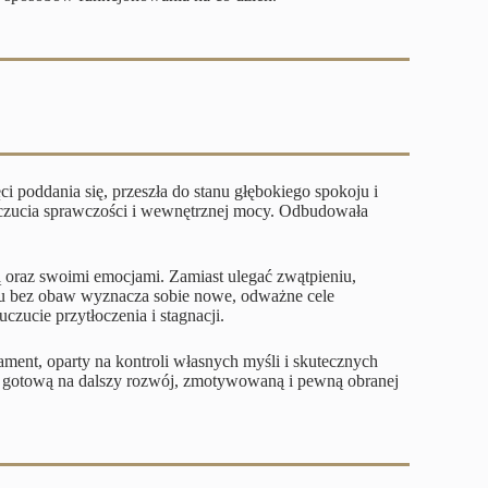
poddania się, przeszła do stanu głębokiego spokoju i
poczucia sprawczości i wewnętrznej mocy. Odbudowała
 oraz swoimi emocjami. Zamiast ulegać zwątpieniu,
zemu bez obaw wyznacza sobie nowe, odważne cele
zucie przytłoczenia i stagnacji.
ament, oparty na kontroli własnych myśli i skutecznych
ni gotową na dalszy rozwój, zmotywowaną i pewną obranej