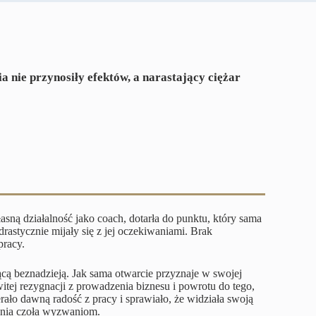
 nie przynosiły efektów, a narastający ciężar
ną działalność jako coach, dotarła do punktu, który sama
rastycznie mijały się z jej oczekiwaniami. Brak
pracy.
ącą beznadzieją. Jak sama otwarcie przyznaje w swojej
tej rezygnacji z prowadzenia biznesu i powrotu do tego,
erało dawną radość z pracy i sprawiało, że widziała swoją
iania czoła wyzwaniom.