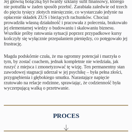
Jej główną bolączką był twardy szklany sufit finansowy, którego
nie potrafiła w żaden sposób przebić. Zarabiała zaledwie od trzech
do pięciu tysięcy złotych miesięcznie, co wystarczało jedynie na
opłacenie składek ZUS i bieżących rachunków. Chociaż
prowadziła własną działalność i pracowała z polecenia, brakowało
jej elementarnej wiedzy o budowaniu i skalowaniu biznesu.
Wszelkie próby ratowania sytuacji poprzez przypadkowe kursy
kończyły się wyłącznie przepalaniem pieniędzy, co potęgowało jej
frustrację.
Magda podskórnie czuła, że ma ogromny potencjał i marzyła o
tym, by zostać coachem, jednak kompletnie nie wiedziała, jak
ruszyć z miejsca i zmonetyzować tę wizję. Ten permanentny stan
zawodowej stagnacji uderzał w jej psychikę – była pełna złości,
przygnębienia i głębokiego smutku. Narastające napięcie
rzutowało na relacje rodzinne, sprawiając, że codzienność była
wyczerpującą walką o przetrwanie.
PROCES