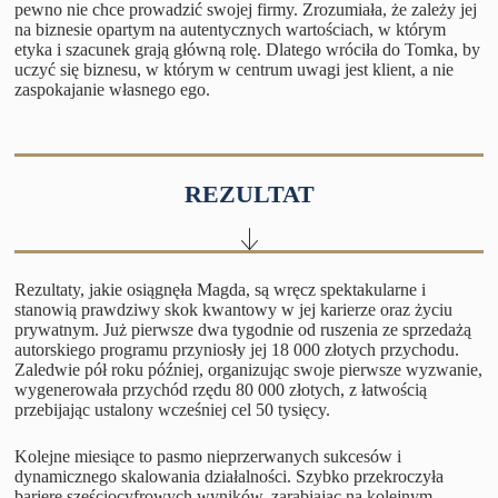
pewno nie chce prowadzić swojej firmy. Zrozumiała, że zależy jej
na biznesie opartym na autentycznych wartościach, w którym
etyka i szacunek grają główną rolę. Dlatego wróciła do Tomka, by
uczyć się biznesu, w którym w centrum uwagi jest klient, a nie
zaspokajanie własnego ego.
REZULTAT
Rezultaty, jakie osiągnęła Magda, są wręcz spektakularne i
stanowią prawdziwy skok kwantowy w jej karierze oraz życiu
prywatnym. Już pierwsze dwa tygodnie od ruszenia ze sprzedażą
autorskiego programu przyniosły jej 18 000 złotych przychodu.
Zaledwie pół roku później, organizując swoje pierwsze wyzwanie,
wygenerowała przychód rzędu 80 000 złotych, z łatwością
przebijając ustalony wcześniej cel 50 tysięcy.
Kolejne miesiące to pasmo nieprzerwanych sukcesów i
dynamicznego skalowania działalności. Szybko przekroczyła
barierę sześciocyfrowych wyników, zarabiając na kolejnym