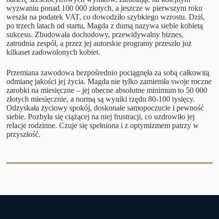
wyzwaniu ponad 100 000 złotych, a jeszcze w pierwszym roku
weszła na podatek VAT, co dowodziło szybkiego wzrostu. Dziś,
po trzech latach od startu, Magda z dumą nazywa siebie kobietą
sukcesu. Zbudowała dochodowy, przewidywalny biznes,
zatrudnia zespół, a przez jej autorskie programy przeszło już
kilkaset zadowolonych kobiet.
Przemiana zawodowa bezpośrednio pociągnęła za sobą całkowitą
odmianę jakości jej życia. Magda nie tylko zamieniła swoje roczne
zarobki na miesięczne – jej obecne absolutne minimum to 50 000
złotych miesięcznie, a normą są wyniki rzędu 80-100 tysięcy.
Odzyskała życiowy spokój, doskonałe samopoczucie i pewność
siebie. Pozbyła się ciążącej na niej frustracji, co uzdrowiło jej
relacje rodzinne. Czuje się spełniona i z optymizmem patrzy w
przyszłość.