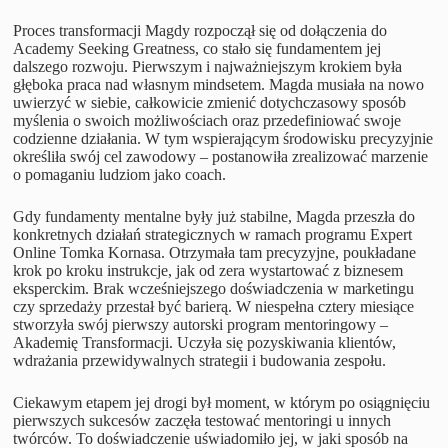
Proces transformacji Magdy rozpoczął się od dołączenia do
Academy Seeking Greatness, co stało się fundamentem jej
dalszego rozwoju. Pierwszym i najważniejszym krokiem była
głęboka praca nad własnym mindsetem. Magda musiała na nowo
uwierzyć w siebie, całkowicie zmienić dotychczasowy sposób
myślenia o swoich możliwościach oraz przedefiniować swoje
codzienne działania. W tym wspierającym środowisku precyzyjnie
określiła swój cel zawodowy – postanowiła zrealizować marzenie
o pomaganiu ludziom jako coach.
Gdy fundamenty mentalne były już stabilne, Magda przeszła do
konkretnych działań strategicznych w ramach programu Expert
Online Tomka Kornasa. Otrzymała tam precyzyjne, poukładane
krok po kroku instrukcje, jak od zera wystartować z biznesem
eksperckim. Brak wcześniejszego doświadczenia w marketingu
czy sprzedaży przestał być barierą. W niespełna cztery miesiące
stworzyła swój pierwszy autorski program mentoringowy –
Akademię Transformacji. Uczyła się pozyskiwania klientów,
wdrażania przewidywalnych strategii i budowania zespołu.
Ciekawym etapem jej drogi był moment, w którym po osiągnięciu
pierwszych sukcesów zaczęła testować mentoringi u innych
twórców. To doświadczenie uświadomiło jej, w jaki sposób na