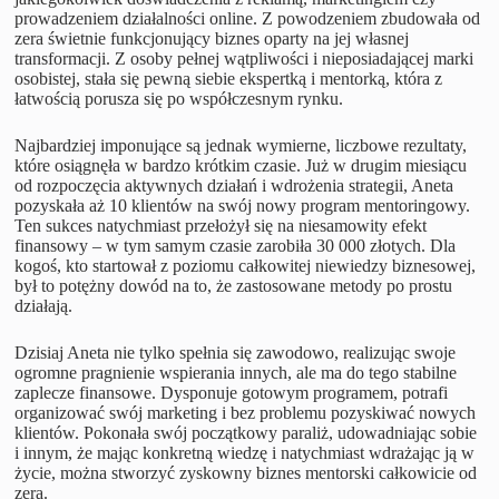
prowadzeniem działalności online. Z powodzeniem zbudowała od
zera świetnie funkcjonujący biznes oparty na jej własnej
transformacji. Z osoby pełnej wątpliwości i nieposiadającej marki
osobistej, stała się pewną siebie ekspertką i mentorką, która z
łatwością porusza się po współczesnym rynku.
Najbardziej imponujące są jednak wymierne, liczbowe rezultaty,
które osiągnęła w bardzo krótkim czasie. Już w drugim miesiącu
od rozpoczęcia aktywnych działań i wdrożenia strategii, Aneta
pozyskała aż 10 klientów na swój nowy program mentoringowy.
Ten sukces natychmiast przełożył się na niesamowity efekt
finansowy – w tym samym czasie zarobiła 30 000 złotych. Dla
kogoś, kto startował z poziomu całkowitej niewiedzy biznesowej,
był to potężny dowód na to, że zastosowane metody po prostu
działają.
Dzisiaj Aneta nie tylko spełnia się zawodowo, realizując swoje
ogromne pragnienie wspierania innych, ale ma do tego stabilne
zaplecze finansowe. Dysponuje gotowym programem, potrafi
organizować swój marketing i bez problemu pozyskiwać nowych
klientów. Pokonała swój początkowy paraliż, udowadniając sobie
i innym, że mając konkretną wiedzę i natychmiast wdrażając ją w
życie, można stworzyć zyskowny biznes mentorski całkowicie od
zera.