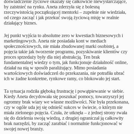
doświadczenie życiowe okazały się całkowicie niewystarczające,
by zaistnieć na rynku. Aneta zderzyła się z bolesną
rzeczywistością początkującej mentorki – zupełnie nie wiedziała,
od czego zacząć i jak przekuć swoją życiową misję w realnie
działający biznes.
Jej punkt wyjścia to absolutne zero w kwestiach biznesowych i
marketingowych. Aneta nie posiadała kont w mediach
społecznościowych, nie miała zbudowanej marki osobistej, a
pojęcia takie jak tworzenie programu, pozyskiwanie klientów czy
proces sprzedaży były dla niej abstrakcją. Ten brak
fundamentalnej wiedzy o tym, jak funkcjonuje działalność online,
działał na nią w sposób paraliżujący. Mimo posiadania
wartościowych doświadczeń do przekazania, nie potrafiła ubrać
ich w żadne konkretne, rynkowe ramy, co blokowało jej start.
Ta sytuacja rodziła głęboką frustrację i powątpiewanie w siebie.
Kiedy Aneta decydowała się poszukać pomocy, towarzyszył jej
ogromny brak wiary we własne możliwości. Nie była przekonana,
czy w ogóle uda jej się odnieść sukces w świecie, o którym nie
miała zielonego pojęcia. Czuła, że utknęła – z jednej strony rwała
się do dzielenia swoją wiedzą, z drugiej ograniczał ją całkowity
brak narzędzi, by zacząć zarabiać i normalnie funkcjonować w
swojej nowej branży.