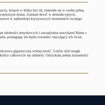
czy, leżącej w łóżku bez sił, zmieniła się w osobę pełną
 wewnętrznym domu. Zamiast tkwić w destrukcyjnych,
o nawet w najbardziej kryzysowych momentach swojego
emat zdolności umysłowych i zarządzania nawykami Marta z
mi, pomagając im lepiej rozumieć otaczający ich świat.
ry odczuwa gigantyczną wdzięczność. Gdyby dziś mogła
krótce całkowicie się odmieni. Odzyskała pełnię tożsamości