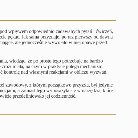
y, pod wpływem odpowiednio zadawanych pytań i ćwiczeń,
szcie pękać. Jak sama przyznaje, po raz pierwszy od dawna
niające, ale jednocześnie wywołało w niej obawę przed
nia, wiedząc, że po prostu tego potrzebuje na bardzo
e zrozumiała, na czym w praktyce polega mechanizm
kać kontrolę nad własnymi reakcjami w obliczu wyzwań.
 cel zawodowy, z którym początkowo przyszła, był jedynie
ocjami, a zamiast tego wyposażyła się w narzędzia, które
owicie przedefiniowało jej codzienność.