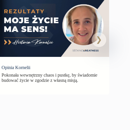
Opin
Zrozu
bloka
Opinia Kornelii
Pokonała wewnętrzny chaos i pustkę, by świadomie
budować życie w zgodzie z własną misją.