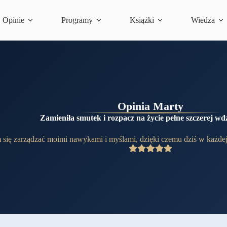
Opinie
Programy
Książki
Wiedza
Opinia Marty
Zamieniła smutek i rozpacz na życie pełne szczerej wdz
się zarządzać moimi nawykami i myślami, dzięki czemu dziś w każdej t