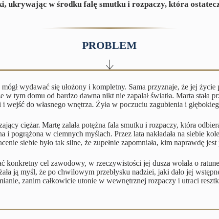
, ukrywając w środku falę smutku i rozpaczy, która ostatec
PROBLEM
z mógł wydawać się ułożony i kompletny. Sama przyznaje, że jej życi
e w tym domu od bardzo dawna nikt nie zapalał światła. Marta stała pr
i i wejść do własnego wnętrza. Żyła w poczuciu zagubienia i głębokieg
ający ciężar. Martę zalała potężna fala smutku i rozpaczy, która odbier
 i pogrążona w ciemnych myślach. Przez lata nakładała na siebie kole
acenie siebie było tak silne, że zupełnie zapomniała, kim naprawdę jes
ć konkretny cel zawodowy, w rzeczywistości jej dusza wołała o ratun
rażała ją myśl, że po chwilowym przebłysku nadziei, jaki dało jej ws
ianie, zanim całkowicie utonie w wewnętrznej rozpaczy i utraci resztki