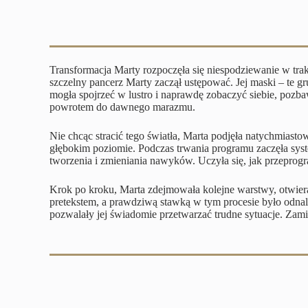
Transformacja Marty rozpoczęła się niespodziewanie w tr
szczelny pancerz Marty zaczął ustępować. Jej maski – te gr
mogła spojrzeć w lustro i naprawdę zobaczyć siebie, pozb
powrotem do dawnego marazmu.
Nie chcąc stracić tego światła, Marta podjęła natychmiast
głębokim poziomie. Podczas trwania programu zaczęła sy
tworzenia i zmieniania nawyków. Uczyła się, jak przeprog
Krok po kroku, Marta zdejmowała kolejne warstwy, otwiera
pretekstem, a prawdziwą stawką w tym procesie było odnale
pozwalały jej świadomie przetwarzać trudne sytuacje. Zamia