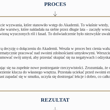
PROCES
akcie wyzwania, które stanowiło wstęp do Akademii. To właśnie wted
ube warstwy, które nakładała na siebie przez długie lata – zaczęły wre
awioną wyuczonych ról i fasad. To doświadczenie było niezwykle uwal
ową decyzję o dołączeniu do Akademii. Weszła w proces bez cienia waha
stematycznie pracować nad swoimi zdolnościami umysłowymi. Wreszci
ramować swój umysł, aby przestać skupiać się na negatywach i odzys
jąc się na zupełnie nowe postrzeganie rzeczywistości. Zrozumiała, że
zienie klucza do własnego wnętrza. Przestała uciekać przed swoimi em
st zapadać się w smutku, uczyła się dostrzegać lekcje i dobro, co całk
REZULTAT