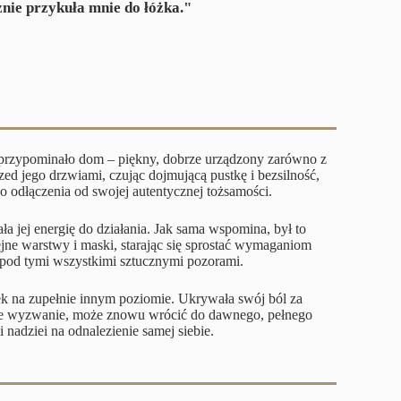
znie przykuła mnie do łóżka."
e przypominało dom – piękny, dobrze urządzony zarówno z
zed jego drzwiami, czując dojmującą pustkę i bezsilność,
o odłączenia od swojej autentycznej tożsamości.
ała jej energię do działania. Jak sama wspomina, był to
jne warstwy i maski, starając się sprostać wymaganiom
t pod tymi wszystkimi sztucznymi pozorami.
ek na zupełnie innym poziomie. Ukrywała swój ból za
tępne wyzwanie, może znowu wrócić do dawnego, pełnego
 nadziei na odnalezienie samej siebie.