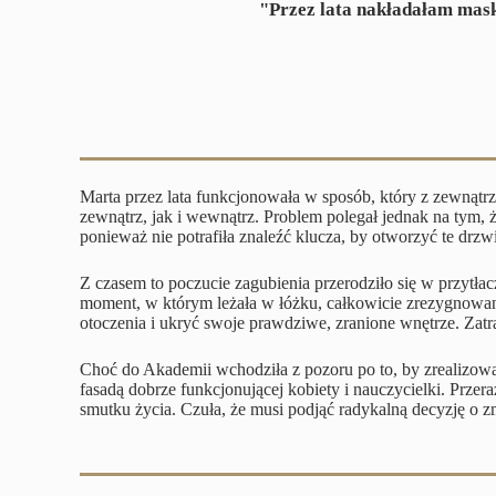
"Przez lata nakładałam maski
Marta przez lata funkcjonowała w sposób, który z zewnątr
zewnątrz, jak i wewnątrz. Problem polegał jednak na tym, ż
ponieważ nie potrafiła znaleźć klucza, by otworzyć te drzw
Z czasem to poczucie zagubienia przerodziło się w przytłacz
moment, w którym leżała w łóżku, całkowicie zrezygnowana
otoczenia i ukryć swoje prawdziwe, zranione wnętrze. Zatr
Choć do Akademii wchodziła z pozoru po to, by zrealizowa
fasadą dobrze funkcjonującej kobiety i nauczycielki. Prze
smutku życia. Czuła, że musi podjąć radykalną decyzję o zm