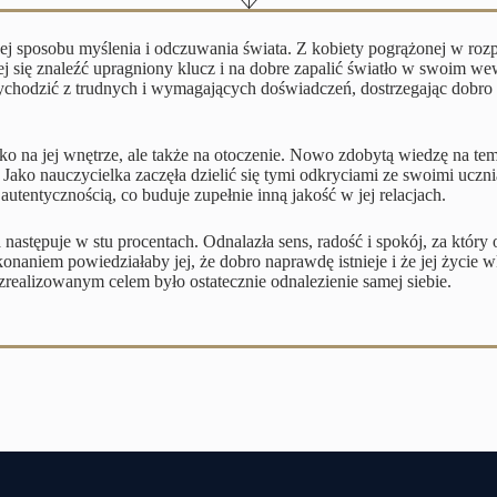
ej sposobu myślenia i odczuwania świata. Z kobiety pogrążonej w rozpa
 jej się znaleźć upragniony klucz i na dobre zapalić światło w swoim
wychodzić z trudnych i wymagających doświadczeń, dostrzegając dobr
lko na jej wnętrze, ale także na otoczenie. Nowo zdobytą wiedzę na t
ko nauczycielka zaczęła dzielić się tymi odkryciami ze swoimi ucznia
utentycznością, co buduje zupełnie inną jakość w jej relacjach.
 następuje w stu procentach. Odnalazła sens, radość i spokój, za któ
naniem powiedziałaby jej, że dobro naprawdę istnieje i że jej życie w
zrealizowanym celem było ostatecznie odnalezienie samej siebie.