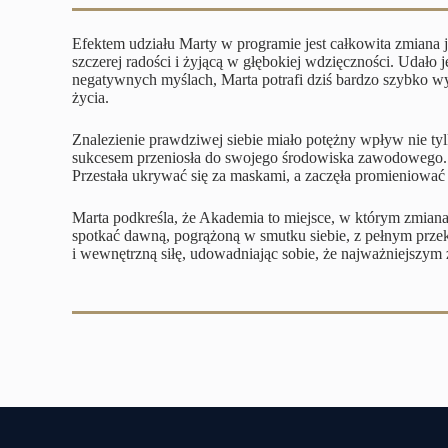
Efektem udziału Marty w programie jest całkowita zmiana j
szczerej radości i żyjącą w głębokiej wdzięczności. Udało
negatywnych myślach, Marta potrafi dziś bardzo szybko 
życia.
Znalezienie prawdziwej siebie miało potężny wpływ nie ty
sukcesem przeniosła do swojego środowiska zawodowego. Ja
Przestała ukrywać się za maskami, a zaczęła promieniować a
Marta podkreśla, że Akademia to miejsce, w którym zmiana
spotkać dawną, pogrążoną w smutku siebie, z pełnym przeko
i wewnętrzną siłę, udowadniając sobie, że najważniejszym 