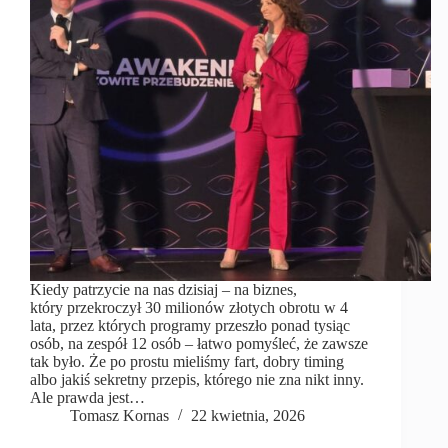
Kiedy patrzycie na nas dzisiaj – na biznes,
który przekroczył 30 milionów złotych obrotu w 4
lata, przez których programy przeszło ponad tysiąc
osób, na zespół 12 osób – łatwo pomyśleć, że zawsze
tak było. Że po prostu mieliśmy fart, dobry timing
albo jakiś sekretny przepis, którego nie zna nikt inny.
Ale prawda jest…
Tomasz Kornas
22 kwietnia, 2026