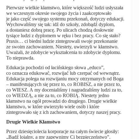
Pierwsze wielkie kłamstwo, które większość ludzi usłyszała
we wczesnym okresie swojego życia i zaakceptowało
je jako część swojego systemu przekonań, dotyczy edukacji.
Wychowaliśmy się tak: idź do szkoły, zdobądź dyplom,
a dostaniesz dobrą pracę. Po ulicach chodzą dosłownie
tysiące ludzi z dyplomem w ręku i bez pracy. Co się stało?
Praxis… ci biedni ludzie zintegrowali swoje przekonanie
ze swoim zachowaniem. Niestety, uwierzyli w kłamstwo.
Uważali, że zdobycie wykształcenia to zdobycie dyplomu.
To nieprawda.
Edukacja pochodzi od łacińskiego słowa „educo”,
co oznacza edukować, rozwijać lub czerpać od wewnątrz.
Edukacja polega na rozwijaniu mocy otrzymanych od Boga
– manifestujących się przez to, co ROBISZ, a nie przez to,
co WIESZ. A my docenialiśmy i nagradzaliśmy ludzi za to,
co WIEDZĄ, a nie za to, co ROBIĄ. Niestety jedno
kłamstwo na ogół prowadzi do drugiego. Drugie wielkie
kłamstwo, w które uwierzyło wiele osób i które
zintegrowało się z ich zachowaniem, dotyczy naszej pracy.
Drugie Wielkie Kłamstwo
Przez dziesięciolecia korporacje na całym świecie głosiły:
„Bądź lojalny, a my zapewnimy Ci bezpieczeństwo”.