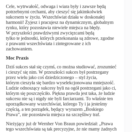
Cele, wytrwałość, odwaga i wiara były i zawsze będą
potrzebnymi cechami, aby cieszyć się jakimkolwiek
sukcesem w życiu. Wszechświat działa w doskonałej
harmonii! Żyjesz i pracujesz na dynamicznym, globalnym
rynku, który pozostawia niewiele miejsca na błędy.
W przyszłości prawdziwymi zwycięzcami będą
tylko te jednostki, których przekonania są zdrowe, zgodne
z prawami wszechświata i zintegrowane z ich
zachowaniem.
Moc Praxis
Dziś sukces stał się czymś, co można studiować, zrozumieć
i cieszyć się nim. W przeszłości sukces był postrzegany
przez wielu jako coś dziedziczonego – styl życia,
którym cieszyła się bardzo wyselekcjonowana mniejszość.
Ludzie odnoszący sukcesy byli na ogół postrzegani jako ci,
którym się poszczęściło. Piękna prawda jest taka, że ludzie
sukcesu nie są i nigdy nie byli farciarzami. To właśnie ten
uporządkowany wszechświat, którego Ty i ja jesteśmy
częścią, a ten porządek, będący wyrazem „Boskiego
Prawa”, nie pozostawia miejsca na szczęśliwy traf.
Nieżyjący już dr Wernher Von Braun powiedział: „Prawa
tego wszechświata są tak precyzyjne, że nie mamy żadnych