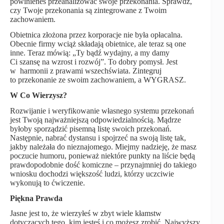
powinieneś przeanalizować swoje przekonania. Sprawdź,
czy Twoje przekonania są zintegrowane z Twoim
zachowaniem.
Obietnica złożona przez korporacje nie była opłacalna.
Obecnie firmy wciąż składają obietnice, ale teraz są one
inne. Teraz mówią: „Ty bądź wydajny, a my damy
Ci szansę na wzrost i rozwój”. To dobry pomysł. Jest
w harmonii z prawami wszechświata. Zintegruj
to przekonanie ze swoim zachowaniem, a WYGRASZ.
W Co Wierzysz?
Rozwijanie i weryfikowanie własnego systemu przekonań
jest Twoją najważniejszą odpowiedzialnością. Mądrze
byłoby sporządzić pisemną listę swoich przekonań.
Następnie, nabrać dystansu i spojrzeć na swoją listę tak,
jakby należała do nieznajomego. Miejmy nadzieję, że masz
poczucie humoru, ponieważ niektóre punkty na liście będą
prawdopodobnie dość komiczne – przynajmniej do takiego
wniosku dochodzi większość ludzi, którzy uczciwie
wykonują to ćwiczenie.
Piękna Prawda
Jasne jest to, że wierzyłeś w zbyt wiele kłamstw
dotyczących tego, kim jesteś i co możesz zrobić. Najwyższy