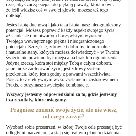
czas, abyś zaczął sięgać do pięknej prawdy, która mówi,
że jeśli widzisz coś w swojej głowie, możesz też tego
dotknąć.
Jesteś istotą duchową i jako taka istota masz nieograniczony
potencjał. Możesz poprawić każdy aspekt swojego życia,
aż stanie się ono otwartym i oczywistym wyrazem
Twojego wewnętrznego piękna i nieograniczonego
potencjału. Szczęście, zdrowie i dobrobyt to normalne
i naturalne stany, których możesz doświadczyć – w Twoim
świecie nie powinno być miejsca na brak lub ograniczenia.
Jedyną rzeczą, która stoi między Tobą a całym dobrem,
jakie może zaoferować życie, jest zdrowy system
przekonań, który jest zgodny z prawami wszechświata.
Połącz to z efektywnym wykorzystaniem i zastosowaniem
Praxis, a otrzymasz zwycięską kombinację.
Wszyscy jesteśmy odpowiedzialni za to, gdzie jesteśmy
i za rezultaty, które osiągamy.
Pragniesz zmienić swoje życie, ale nie wiesz,
od czego zacząć?
Wyobraź sobie przestrzeń, w której Twoje cele przestają być
odległymi marzeniami, a stają się realnym planem działania.