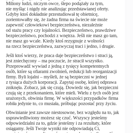
Miliony ludzi, niczym owce, ślepo podążały za tym,
nie myśląc i nigdy nie analizując przedstawianej oferty.
Gdyby ktoś dokładnie przestudiował tę obietnicę,
zorientowałby się, że żadna firma na świecie nie może
zapewnić człowiekowi bezpieczeństwa, niezależnie
od stażu pracy czy lojalności. Bezpieczeństwo, prawdziwe
bezpieczeństwo, pochodzi z wnętrza. Jeśli nie masz go tam,
nie masz go wcale. Kiedy ktoś rezygnuje z wolności
na rzecz bezpieczeństwa, zazwyczaj traci i jedno, i drugie.
Jeśli ktoś wierzy, że praca daje bezpieczeństwo i straci ją,
jest zniechęcony – ma poczucie, że stracił wszystko.
Przeprowadź wywiad z jedną z tysięcy kompetentnych
osób, które są ofiarami zwolnień, redukcji lub reorganizacji
firmy. Byli lojalni – myśleli, że są bezpieczni w jednej
z tysiąca dużych korporacji. Zapytaj osobę, której odprawa
zniknęła. Zobacz, jak się czują. Dowiedz się, jak bezpieczni
czują się z przekonaniem, które mieli. Wielu z tych osób jest
urażonych, obwinia firmę. W większości przypadków firma
robiła jedynie to, co musiała, próbując pozostać przy życiu.
Obwinianie jest zawsze niestosowne, bez względu na to, jak
usprawiedliwiony możesz się czuć. Wszyscy jesteśmy
odpowiedzialni za to, gdzie jesteśmy i za rezultaty, które
osiągamy. Jeśli Twoje wyniki nie odpowiadają Ci,