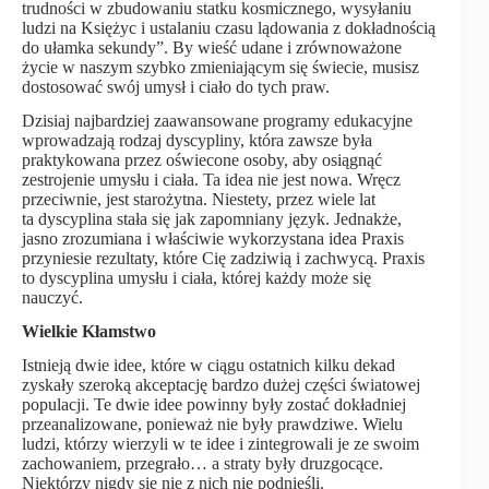
trudności w zbudowaniu statku kosmicznego, wysyłaniu
ludzi na Księżyc i ustalaniu czasu lądowania z dokładnością
do ułamka sekundy”. By wieść udane i zrównoważone
życie w naszym szybko zmieniającym się świecie, musisz
dostosować swój umysł i ciało do tych praw.
Dzisiaj najbardziej zaawansowane programy edukacyjne
wprowadzają rodzaj dyscypliny, która zawsze była
praktykowana przez oświecone osoby, aby osiągnąć
zestrojenie umysłu i ciała. Ta idea nie jest nowa. Wręcz
przeciwnie, jest starożytna. Niestety, przez wiele lat
ta dyscyplina stała się jak zapomniany język. Jednakże,
jasno zrozumiana i właściwie wykorzystana idea Praxis
przyniesie rezultaty, które Cię zadziwią i zachwycą. Praxis
to dyscyplina umysłu i ciała, której każdy może się
nauczyć.
Wielkie Kłamstwo
Istnieją dwie idee, które w ciągu ostatnich kilku dekad
zyskały szeroką akceptację bardzo dużej części światowej
populacji. Te dwie idee powinny były zostać dokładniej
przeanalizowane, ponieważ nie były prawdziwe. Wielu
ludzi, którzy wierzyli w te idee i zintegrowali je ze swoim
zachowaniem, przegrało… a straty były druzgocące.
Niektórzy nigdy się nie z nich nie podnieśli.