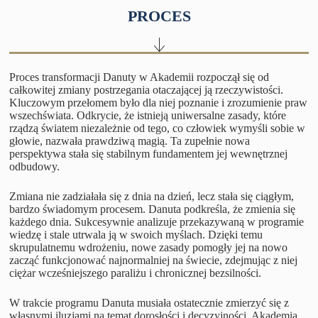
PROCES
Proces transformacji Danuty w Akademii rozpoczął się od
całkowitej zmiany postrzegania otaczającej ją rzeczywistości.
Kluczowym przełomem było dla niej poznanie i zrozumienie praw
wszechświata. Odkrycie, że istnieją uniwersalne zasady, które
rządzą światem niezależnie od tego, co człowiek wymyśli sobie w
głowie, nazwała prawdziwą magią. Ta zupełnie nowa
perspektywa stała się stabilnym fundamentem jej wewnętrznej
odbudowy.
Zmiana nie zadziałała się z dnia na dzień, lecz stała się ciągłym,
bardzo świadomym procesem. Danuta podkreśla, że zmienia się
każdego dnia. Sukcesywnie analizuje przekazywaną w programie
wiedzę i stale utrwala ją w swoich myślach. Dzięki temu
skrupulatnemu wdrożeniu, nowe zasady pomogły jej na nowo
zacząć funkcjonować najnormalniej na świecie, zdejmując z niej
ciężar wcześniejszego paraliżu i chronicznej bezsilności.
W trakcie programu Danuta musiała ostatecznie zmierzyć się z
własnymi iluzjami na temat dorosłości i decyzyjności. Akademia