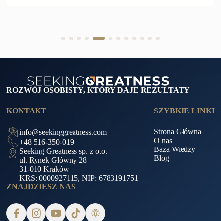
ROZWÓJ OSOBISTY, KTÓRY DAJE REZULTATY
KONTAKT
SZYBKIE LINKI
Strona Główna
info@seekinggreatness.com
O nas
+48 516-350-019
Baza Wiedzy
Seeking Greatness sp. z o.o.
Blog
ul. Rynek Główny 28
31-010 Kraków
KRS: 0000927115, NIP: 6783191751
ZNAJDZIESZ NAS