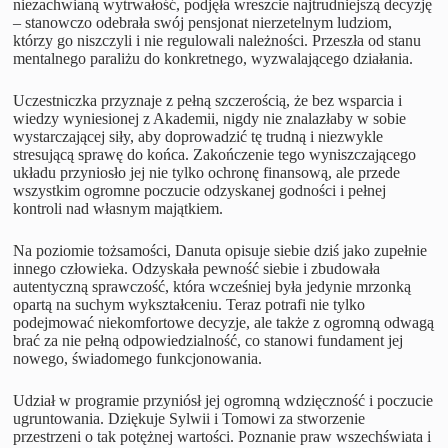
niezachwianą wytrwałość, podjęła wreszcie najtrudniejszą decyzję
– stanowczo odebrała swój pensjonat nierzetelnym ludziom,
którzy go niszczyli i nie regulowali należności. Przeszła od stanu
mentalnego paraliżu do konkretnego, wyzwalającego działania.
Uczestniczka przyznaje z pełną szczerością, że bez wsparcia i
wiedzy wyniesionej z Akademii, nigdy nie znalazłaby w sobie
wystarczającej siły, aby doprowadzić tę trudną i niezwykle
stresującą sprawę do końca. Zakończenie tego wyniszczającego
układu przyniosło jej nie tylko ochronę finansową, ale przede
wszystkim ogromne poczucie odzyskanej godności i pełnej
kontroli nad własnym majątkiem.
Na poziomie tożsamości, Danuta opisuje siebie dziś jako zupełnie
innego człowieka. Odzyskała pewność siebie i zbudowała
autentyczną sprawczość, która wcześniej była jedynie mrzonką
opartą na suchym wykształceniu. Teraz potrafi nie tylko
podejmować niekomfortowe decyzje, ale także z ogromną odwagą
brać za nie pełną odpowiedzialność, co stanowi fundament jej
nowego, świadomego funkcjonowania.
Udział w programie przyniósł jej ogromną wdzięczność i poczucie
ugruntowania. Dziękuje Sylwii i Tomowi za stworzenie
przestrzeni o tak potężnej wartości. Poznanie praw wszechświata i