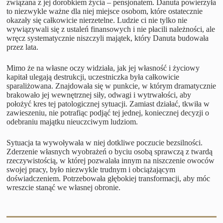
związana z jej dorobkiem życia – pensjonatem. Danuta powierzyła
to niezwykle ważne dla niej miejsce osobom, które ostatecznie
okazały się całkowicie nierzetelne. Ludzie ci nie tylko nie
wywiązywali się z ustaleń finansowych i nie płacili należności, ale
wręcz systematycznie niszczyli majątek, który Danuta budowała
przez lata.
Mimo że na własne oczy widziała, jak jej własność i życiowy
kapitał ulegają destrukcji, uczestniczka była całkowicie
sparaliżowana. Znajdowała się w punkcie, w którym dramatycznie
brakowało jej wewnętrznej siły, odwagi i wytrwałości, aby
położyć kres tej patologicznej sytuacji. Zamiast działać, tkwiła w
zawieszeniu, nie potrafiąc podjąć tej jednej, koniecznej decyzji o
odebraniu majątku nieuczciwym ludziom.
Sytuacja ta wywoływała w niej dotkliwe poczucie bezsilności.
Zderzenie własnych wyobrażeń o byciu osobą sprawczą z twardą
rzeczywistością, w której pozwalała innym na niszczenie owoców
swojej pracy, było niezwykle trudnym i obciążającym
doświadczeniem. Potrzebowała głębokiej transformacji, aby móc
wreszcie stanąć we własnej obronie.