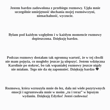
Jestem bardzo zadowolona z przebiegu rozmowy. Ujęła mnie
szczególnie umiejętność słuchania mojej rozmówczyni,
nienachalność, wyczucie.
Byłam pod każdym względem i w każdym momencie rozmowy
dopieszczona. Dziękuję bardzo.
Podczas rozmowy dostałam tak ogromną wartość, że w tej chwili
nie mam pojęcia, co mogłoby jeszcze ją ulepszyć. Jestem wdzięczna
Karolinie po stokroć, bo tak wspaniałej rozmowy jeszcze nigdy
nie miałam. Tego nie da się zapomnieć. Dziękuję bardzo 💖
Rozmowa, która wzruszyła mnie do łez, dała mi wiele pozytywnych
emocji i ugruntowała mnie w moim „tu i teraz” w lepszym
wydaniu. Dziękuję Edytko! Jesteś cudowna!