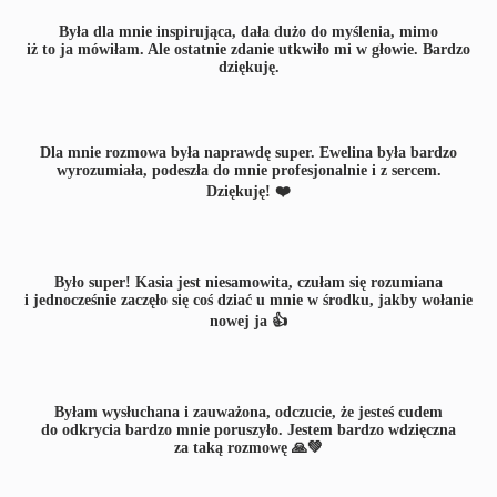
Była dla mnie inspirująca, dała dużo do myślenia, mimo
iż to ja mówiłam. Ale ostatnie zdanie utkwiło mi w głowie. Bardzo
dziękuję.
Dla mnie rozmowa była naprawdę super. Ewelina była bardzo
wyrozumiała, podeszła do mnie profesjonalnie i z sercem.
Dziękuję! ❤️
Było super! Kasia jest niesamowita, czułam się rozumiana
i jednocześnie zaczęło się coś dziać u mnie w środku, jakby wołanie
nowej ja 👍
Byłam wysłuchana i zauważona, odczucie, że jesteś cudem
do odkrycia bardzo mnie poruszyło. Jestem bardzo wdzięczna
za taką rozmowę 🙏💚