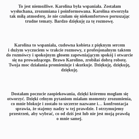
To jest niemożliwe. Karolina była wspaniała. Zostałam
wysłuchana, zrozumiana i poinformowana. Karolina stworzyła
tak miłą atmosferę, że nie czułam się niekomfortowo poruszając
trudne tematy. Bardzo dziękuję za tę rozmowę.
Karolina to wspaniała, cudowna kobieta z pięknym sercem
i dużym wyczuciem w trakcie rozmowy, z profesjonalnym taktem
do rozmówcy i spokojnym głosem zapewniającym spokój i otwarcie
się na prowadzącego. Brawo Karolino, zrobiłaś dobrą robotę.
Twoja moc działania promieniuje i skutkuje. Dziękuję, dziękuję,
dziękuję.
Dostałam poczucie zaopiekowania, dzięki któremu mogłam się
otworzyć. Dzięki celnym pytaniom miałam momenty zrozumienia,
co mnie blokuje i zostało to szczerze nazwane i… konfrontacja
sprawia, że stajemy nadzy w tej prawdzie. I otrzymujemy
przestrzeń, aby wybrać, co od dziś jest lub nie jest moją prawdą
o mnie samej.