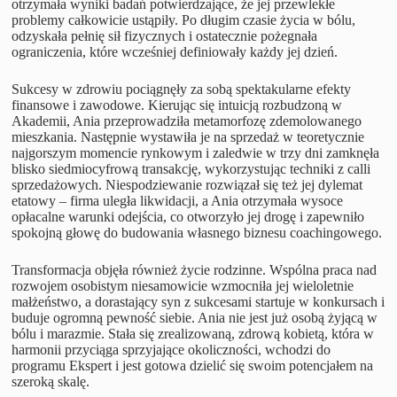
otrzymała wyniki badań potwierdzające, że jej przewlekłe
problemy całkowicie ustąpiły. Po długim czasie życia w bólu,
odzyskała pełnię sił fizycznych i ostatecznie pożegnała
ograniczenia, które wcześniej definiowały każdy jej dzień.
Sukcesy w zdrowiu pociągnęły za sobą spektakularne efekty
finansowe i zawodowe. Kierując się intuicją rozbudzoną w
Akademii, Ania przeprowadziła metamorfozę zdemolowanego
mieszkania. Następnie wystawiła je na sprzedaż w teoretycznie
najgorszym momencie rynkowym i zaledwie w trzy dni zamknęła
blisko siedmiocyfrową transakcję, wykorzystując techniki z calli
sprzedażowych. Niespodziewanie rozwiązał się też jej dylemat
etatowy – firma uległa likwidacji, a Ania otrzymała wysoce
opłacalne warunki odejścia, co otworzyło jej drogę i zapewniło
spokojną głowę do budowania własnego biznesu coachingowego.
Transformacja objęła również życie rodzinne. Wspólna praca nad
rozwojem osobistym niesamowicie wzmocniła jej wieloletnie
małżeństwo, a dorastający syn z sukcesami startuje w konkursach i
buduje ogromną pewność siebie. Ania nie jest już osobą żyjącą w
bólu i marazmie. Stała się zrealizowaną, zdrową kobietą, która w
harmonii przyciąga sprzyjające okoliczności, wchodzi do
programu Ekspert i jest gotowa dzielić się swoim potencjałem na
szeroką skalę.