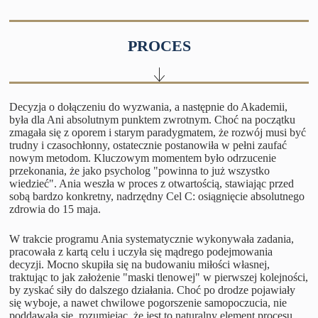
PROCES
Decyzja o dołączeniu do wyzwania, a następnie do Akademii,
była dla Ani absolutnym punktem zwrotnym. Choć na początku
zmagała się z oporem i starym paradygmatem, że rozwój musi być
trudny i czasochłonny, ostatecznie postanowiła w pełni zaufać
nowym metodom. Kluczowym momentem było odrzucenie
przekonania, że jako psycholog "powinna to już wszystko
wiedzieć". Ania weszła w proces z otwartością, stawiając przed
sobą bardzo konkretny, nadrzędny Cel C: osiągnięcie absolutnego
zdrowia do 15 maja.
W trakcie programu Ania systematycznie wykonywała zadania,
pracowała z kartą celu i uczyła się mądrego podejmowania
decyzji. Mocno skupiła się na budowaniu miłości własnej,
traktując to jak założenie "maski tlenowej" w pierwszej kolejności,
by zyskać siły do dalszego działania. Choć po drodze pojawiały
się wyboje, a nawet chwilowe pogorszenie samopoczucia, nie
poddawała się, rozumiejąc, że jest to naturalny element procesu