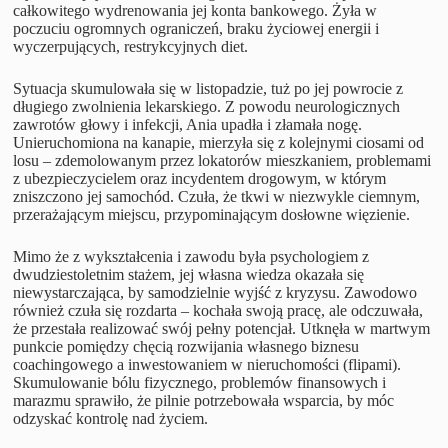
całkowitego wydrenowania jej konta bankowego. Żyła w
poczuciu ogromnych ograniczeń, braku życiowej energii i
wyczerpujących, restrykcyjnych diet.
Sytuacja skumulowała się w listopadzie, tuż po jej powrocie z
długiego zwolnienia lekarskiego. Z powodu neurologicznych
zawrotów głowy i infekcji, Ania upadła i złamała nogę.
Unieruchomiona na kanapie, mierzyła się z kolejnymi ciosami od
losu – zdemolowanym przez lokatorów mieszkaniem, problemami
z ubezpieczycielem oraz incydentem drogowym, w którym
zniszczono jej samochód. Czuła, że tkwi w niezwykle ciemnym,
przerażającym miejscu, przypominającym dosłowne więzienie.
Mimo że z wykształcenia i zawodu była psychologiem z
dwudziestoletnim stażem, jej własna wiedza okazała się
niewystarczająca, by samodzielnie wyjść z kryzysu. Zawodowo
również czuła się rozdarta – kochała swoją pracę, ale odczuwała,
że przestała realizować swój pełny potencjał. Utknęła w martwym
punkcie pomiędzy chęcią rozwijania własnego biznesu
coachingowego a inwestowaniem w nieruchomości (flipami).
Skumulowanie bólu fizycznego, problemów finansowych i
marazmu sprawiło, że pilnie potrzebowała wsparcia, by móc
odzyskać kontrolę nad życiem.